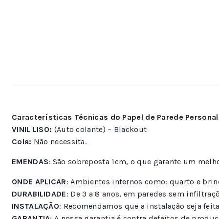
Características Técnicas do Papel de Parede Personal
VINIL LISO:
(Auto colante) – Blackout
Cola:
Não necessita.
EMENDAS
: São sobreposta 1cm, o que garante um melh
ONDE APLICAR
: Ambientes internos como: quarto e bri
DURABILIDADE
: De 3 a 8 anos, em paredes sem infiltra
INSTALAÇÃO
: Recomendamos que a instalação seja feita
GARANTIA
: A nossa garantia é contra defeitos de produç