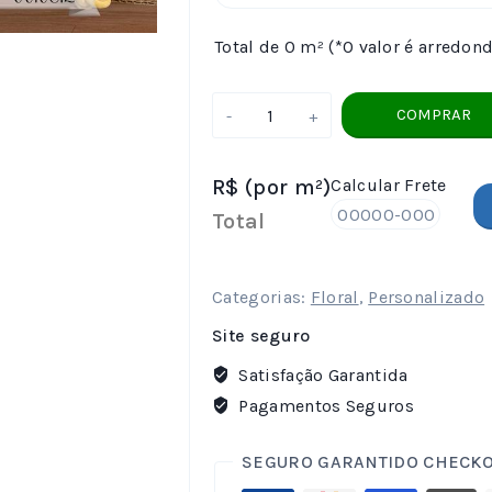
Total de 0 m² (*O valor é arredon
Papel
COMPRAR
de
Parede
R$
(por m²)
Calcular Frete
Floral
-
Total
812
quantidade
Categorias:
Floral
,
Personalizado
Site seguro
Satisfação Garantida
Pagamentos Seguros
SEGURO GARANTIDO CHECK