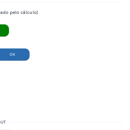
dado pelo cálculo)
OK
OUT