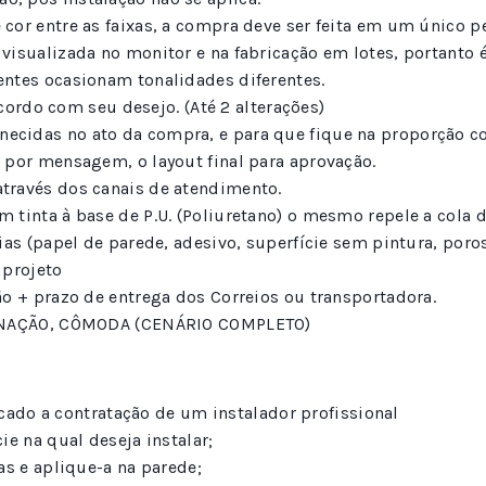
 cor entre as faixas, a compra deve ser feita em um único p
 visualizada no monitor e na fabricação em lotes, portan
entes ocasionam tonalidades diferentes.
cordo com seu desejo. (Até 2 alterações)
cidas no ato da compra, e para que fique na proporção co
 por mensagem, o layout final para aprovação.
través dos canais de atendimento.
tinta à base de P.U. (Poliuretano) o mesmo repele a cola d
s (papel de parede, adesivo, superfície sem pintura, porosa,
 projeto
ão + prazo de entrega dos Correios ou transportadora.
NAÇÃO, CÔMODA (CENÁRIO COMPLETO)
ado a contratação de um instalador profissional
e na qual deseja instalar;
as e aplique-a na parede;