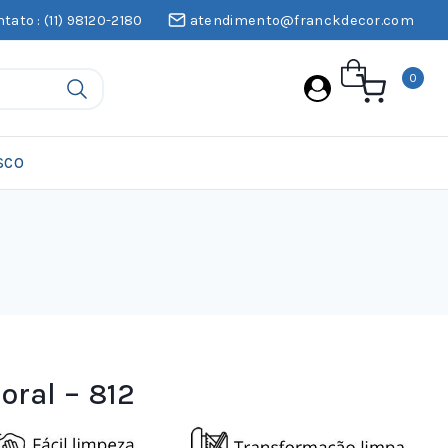
tato : (11) 98120-2180
atendimento@franckdecor.com
0
SCO
oral – 812