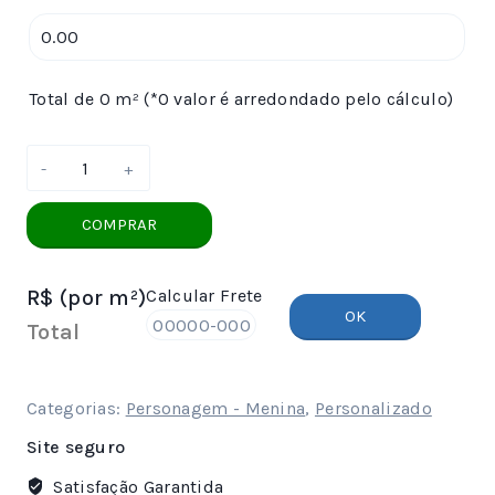
Total de 0 m² (*O valor é arredondado pelo cálculo)
Papel
de
Parede
COMPRAR
Galinha
Pintadinha
R$
(por m²)
Calcular Frete
no
OK
Jardim
Total
quantidade
Categorias:
Personagem - Menina
,
Personalizado
Site seguro
Satisfação Garantida