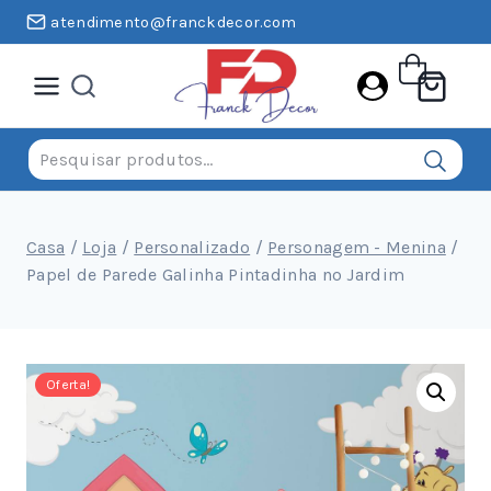
Pular
atendimento@franckdecor.com
para
o
conteúdo
Pesquisar
por:
Casa
/
Loja
/
Personalizado
/
Personagem - Menina
/
Papel de Parede Galinha Pintadinha no Jardim
Oferta!