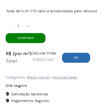
Total de 0 m² (*O valor é arredondado pelo cálculo)
Papel
De
Parede
COMPRAR
Mapa-
Múndi
R$
(por m²)
Calcular Frete
-
OK
092
Total
quantidade
Categorias:
Mapa-múndi
,
Personalizado
Site seguro
Satisfação Garantida
Pagamentos Seguros