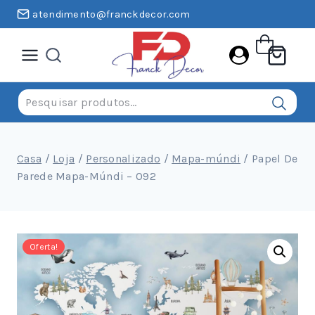
Pular
atendimento@franckdecor.com
para
o
conteúdo
Pesquisar
por:
Casa
/
Loja
/
Personalizado
/
Mapa-múndi
/
Papel De
Parede Mapa-Múndi – 092
Oferta!