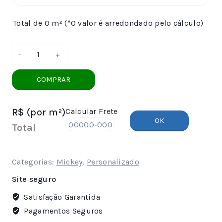
Total de 0 m² (*O valor é arredondado pelo cálculo)
Papel
de
Parede
COMPRAR
Mickey
com
R$
(por m²)
Calcular Frete
Nome
OK
quantidade
Total
Categorias:
Mickey
,
Personalizado
Site seguro
Satisfação Garantida
Pagamentos Seguros