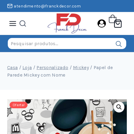
Pular
atendimento@franckdecor.com
para
o
conteúdo
Pesquisar
por:
Casa
/
Loja
/
Personalizado
/
Mickey
/
Papel de
Parede Mickey com Nome
Oferta!