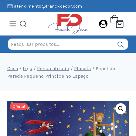
Pular
atendimento@franckdecor.com
para
o
conteúdo
Pesquisar
por:
Casa
/
Loja
/
Personalizado
/
Planeta
/
Papel de
Parede Pequeno Príncipe no Espaço
Oferta!