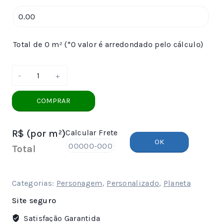
Total de 0 m² (*O valor é arredondado pelo cálculo)
Papel
de
Parede
COMPRAR
Pequeno
Príncipe
R$
(por m²)
Calcular Frete
no
OK
Espaço
Total
quantidade
Categorias:
Personagem
,
Personalizado
,
Planeta
Site seguro
Satisfação Garantida