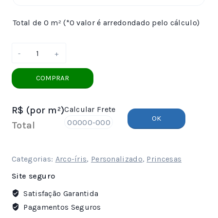
Total de 0 m² (*O valor é arredondado pelo cálculo)
Papel
De
Parede
COMPRAR
Princesas
no
R$
(por m²)
Calcular Frete
Jardim
OK
quantidade
Total
Categorias:
Arco-íris
,
Personalizado
,
Princesas
Site seguro
Satisfação Garantida
Pagamentos Seguros