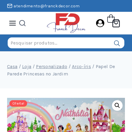
Pular
atendimento@franckdecor.com
para
o
conteúdo
Pesquisar
por:
Casa
/
Loja
/
Personalizado
/
Arco-íris
/
Papel De
Parede Princesas no Jardim
Oferta!