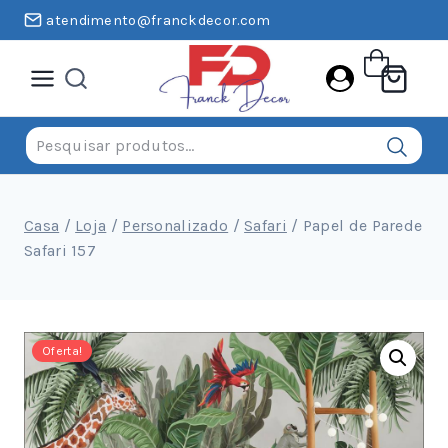
Pular
atendimento@franckdecor.com
para
o
conteúdo
Pesquisar
por:
Casa
/
Loja
/
Personalizado
/
Safari
/
Papel de Parede
Safari 157
Oferta!