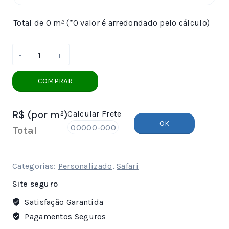
Total de 0 m² (*O valor é arredondado pelo cálculo)
Papel
de
Parede
COMPRAR
Safari
157
R$
(por m²)
Calcular Frete
quantidade
OK
Total
Categorias:
Personalizado
,
Safari
Site seguro
Satisfação Garantida
Pagamentos Seguros